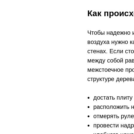
Как проис
Чтобы надежно и
воздуха нужно к
стенах. Если ст
между собой рав
межстоечное про
структуре дерев
достать плиту 
расположить н
отмерять руле
провести надр