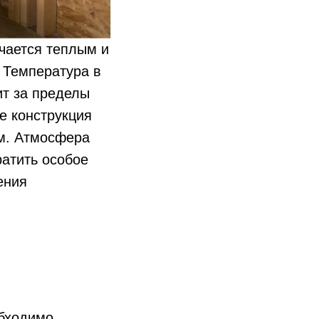
чается теплым и
 Температура в
ит за пределы
де конструкция
ом. Атмосфера
ратить особое
ения
обходимо