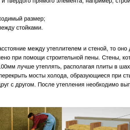
 и твердого прямого элемента, например, стро
ходимый размер;
между стойками.
асстояние между утеплителем и стеной, то оно
нено при помощи строительной пены. Стены, к
100мм лучше утеплять, располагая плиты в ша
 перекрыть мосты холода, образующиеся при ст
руг с другом. После утепления необходимо вы