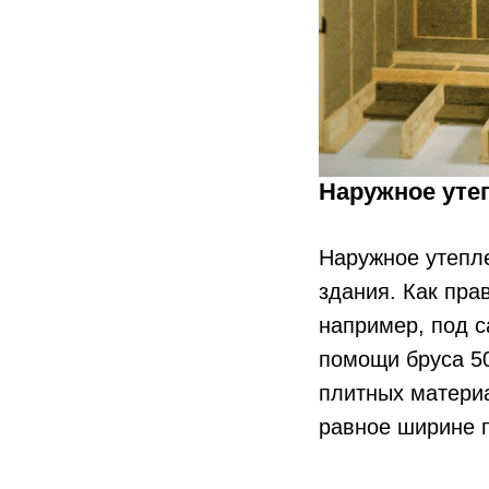
Наружное уте
Наружное утепл
здания. Как пра
например, под с
помощи бруса 5
плитных матери
равное ширине п