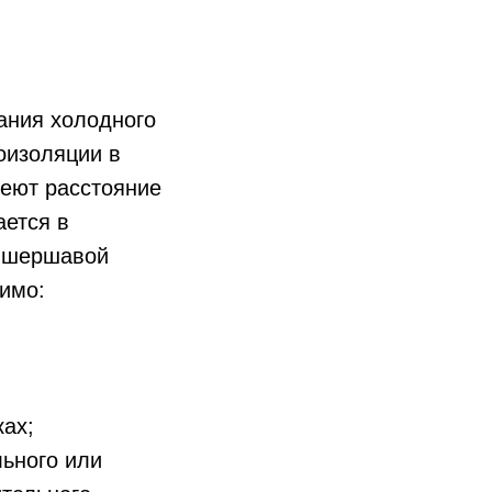
ания холодного
оизоляции в
меют расстояние
ается в
я шершавой
димо:
ках;
льного или