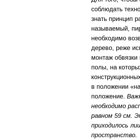
соблюдать техно
знать принцип р
называемый, пир
необходимо воз
дерево, реже ис
монтаж обвязки 
полы, на которы
конструкционных
в положении «на
положение.
Важ
необходимо рас
равном 59 см. 
приходилось ли
пространство.