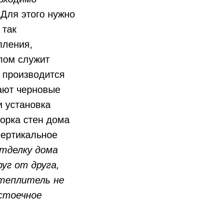
 Для этого нужно
 так
пления,
лом служит
 производится
вают черновые
и установка
орка стен дома
вертикальное
тделку дома
уг от друга,
утеплитель не
стоечное