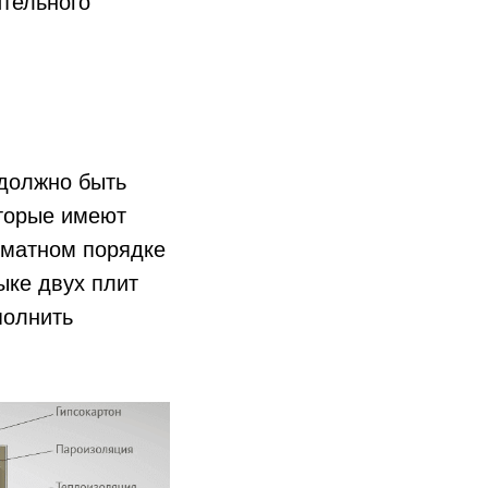
ительного
 должно быть
оторые имеют
хматном порядке
ыке двух плит
полнить