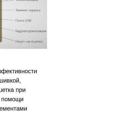
ффективности
шивкой,
шетка при
и помощи
лементами