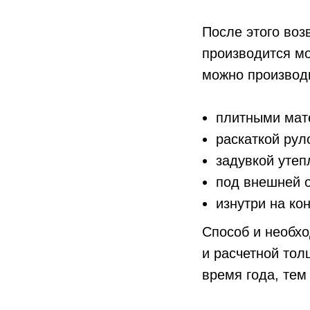
После этого воз
производится мо
можно производ
плитными мат
раскаткой рул
задувкой утеп
под внешней о
изнутри на ко
Способ и необх
и расчетной тол
время года, тем