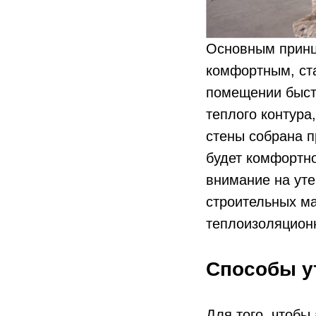
Основным принц
комфортным, ста
помещении быст
теплого контура
стены собрана п
будет комфортно
внимание на уте
строительных м
теплоизоляцион
Способы у
Для того, чтоб